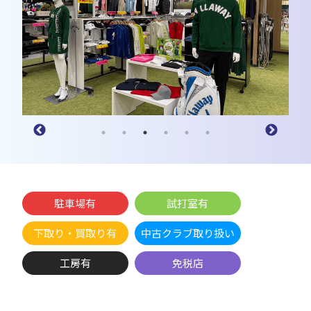
駐車場有
試打室有
下取り・買取り有
中古クラブ取り扱い
工房有
免税店